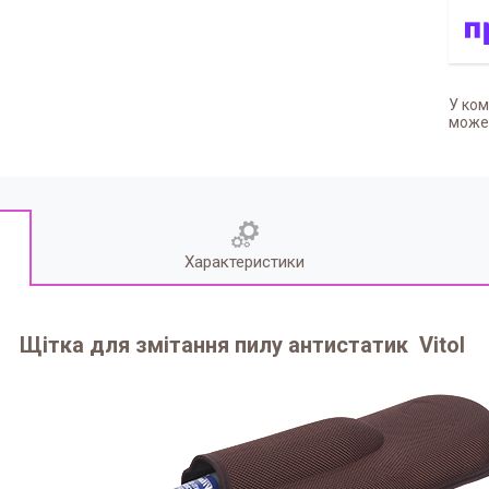
У ком
может
Характеристики
Щітка для змітання пилу антистатик Vitol