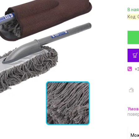
В ная
Код:
+3
повер