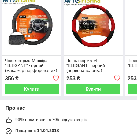
Чохол керма M шкіра
Чохол керма M
Чох
"ELEGANT" чорний
"ELEGANT" чорний
"EL
(масажер перфорований)
(червона вставка)
356
253
253
₴
₴
Купити
Купити
Про нас
93% позитивних з 705 відгуків за рік
Працює з 14.04.2018