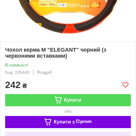
Чохол керма M "ELEGANT" чорний (з
червоними вставками)
В наявності
Код: 105440
Роздріб
242
₴
Купити
або
Купити з