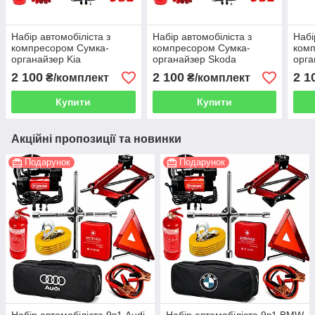
Набір автомобіліста з
Набір автомобіліста з
Набі
компресором Сумка-
компресором Сумка-
ком
органайзер Kia
органайзер Skoda
орг
2 100
2 100
2 1
₴/комплект
₴/комплект
Купити
Купити
Акційні пропозиції та новинки
Подарунок
Подарунок