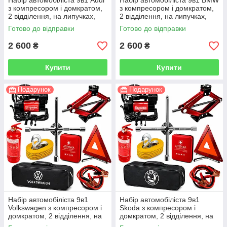
Набір автомобіліста 9в1 Audi
Набір автомобіліста 9в1 BMW
з компресором і домкратом,
з компресором і домкратом,
2 відділення, на липучках,
2 відділення, на липучках,
чорний
чорний
Готово до відправки
Готово до відправки
2 600
2 600
₴
₴
Купити
Купити
Подарунок
Подарунок
Набір автомобіліста 9в1
Набір автомобіліста 9в1
Volkswagen з компресором і
Skoda з компресором і
домкратом, 2 відділення, на
домкратом, 2 відділення, на
липучках, чорний
липучках, чорний