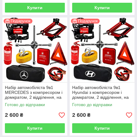
Купити
Купити
Подарунок
Подарунок
Набір автомобіліста 9в1
Набір автомобіліста 9в1
MERCEDES з компресором і
Hyundai з компресором і
домкратом, 2 відділення, на
домкратом, 2 відділення, на
липучках, чорний
липучках, чорний
Готово до відправки
Готово до відправки
2 600
2 600
₴
₴
Купити
Купити