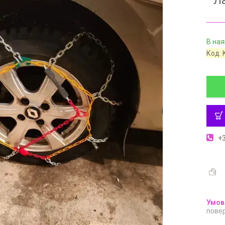
Ла
В ная
Код:
+3
повер