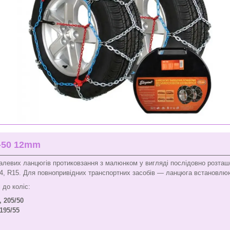
N-50 12mm
левих ланцюгів протиковзання з малюнком у вигляді послідовно розташо
14, R15. Для повнопривідних транспортних засобів — ланцюга встановлюю
 до коліс:
, 205/50
 195/55