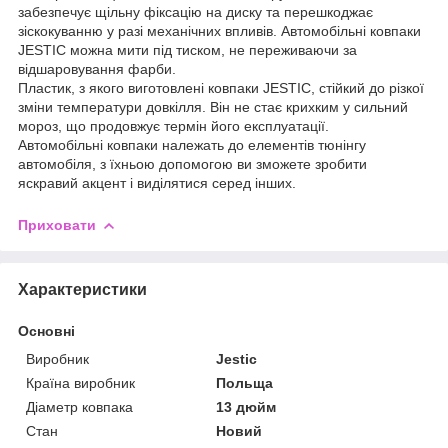
забезпечує щільну фіксацію на диску та перешкоджає
зіскокуванню у разі механічних впливів. Автомобільні ковпаки
JESTIC можна мити під тиском, не переживаючи за
відшаровування фарби.
Пластик, з якого виготовлені ковпаки JESTIC, стійкий до різкої
зміни температури довкілля. Він не стає крихким у сильний
мороз, що продовжує термін його експлуатації.
Автомобільні ковпаки належать до елементів тюнінгу
автомобіля, з їхньою допомогою ви зможете зробити
яскравий акцент і виділятися серед інших.
Приховати
Характеристики
Основні
Виробник
Jestic
Країна виробник
Польща
Діаметр ковпака
13 дюйм
Стан
Новий