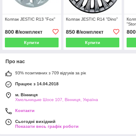
Колпак JESTIC R13 "Fox"
Колпак JESTIC R14 "Dino"
Колп
"Sto
800
850
800
₴/комплект
₴/комплект
Купити
Купити
Про нас
93% позитивних з 709 відгуків за рік
Працює з 14.04.2018
м. Вінниця
Хмельницьке Шосе 107, Вінниця, Україна
Контакти
Сьогодні вихідний
Показати весь графік роботи