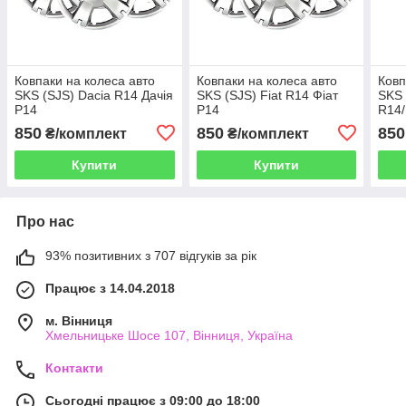
Ковпаки на колеса авто
Ковпаки на колеса авто
Ковп
SKS (SJS) Dacia R14 Дачія
SKS (SJS) Fiat R14 Фіат
SKS 
Р14
Р14
R14
Р14
850
850
850
₴/комплект
₴/комплект
Купити
Купити
Про нас
93% позитивних з 707 відгуків за рік
Працює з 14.04.2018
м. Вінниця
Хмельницьке Шосе 107, Вінниця, Україна
Контакти
Сьогодні працює з 09:00 до 18:00