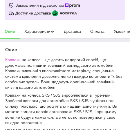
Замовлення під захистом
Доступна доставка
Опис
Характеристики
Доставка
Оплата
Умови п
Опис
Ковпаки
на колеса – це досить недорогий спосіб, що
допомагає поліпшити зовнішній вигляд свого автомобіля.
Ковпаки виконані з високоякісного матеріалу, спеціальна
система кріплення дозволяє легко і швидко встановити їх без
особливих зусиль. Вони додадуть оригінальний зовнішній
вигляд вашого автомобіля.
Ковпаки на колеса SKS / SJS виробляються в Туреччині.
Зроблені ковпаки для автомобіля SKS / SJS з унікального
сплаву пластмас, що роблять їх надзвичайно гнучкими. Ви
можете згинати навпіл автоковпаки SKS / SJS, і при цьому
вони не будуть ламатися, а з легкістю повернуться у своє
вихідне положення.